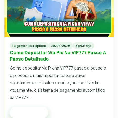
Pagamentos Rápidos
28/04/2026
5 phút đọc
Como Depositar Via Pix Na VIP777 Passo A
Passo Detalhado
Como depositar via Pix na VIP777 passo a passo é
o processo mais importante para ativar
rapidamente seu saldo e começar a se divertir.
Atualmente, o sistema de pagamento automático
da VIP777...
Ver detalhes