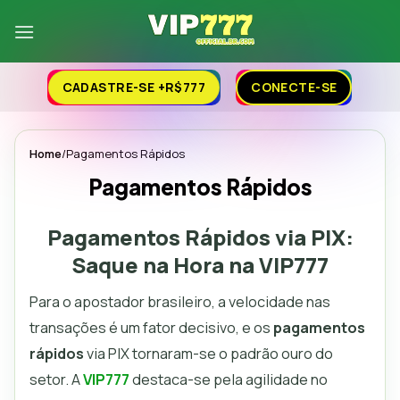
Bỏ
qua
nội
dung
CADASTRE-SE +R$777
CONECTE-SE
Home
/
Pagamentos Rápidos
Pagamentos Rápidos
Pagamentos Rápidos via PIX:
Saque na Hora na VIP777
Para o apostador brasileiro, a velocidade nas
transações é um fator decisivo, e os
pagamentos
rápidos
via PIX tornaram-se o padrão ouro do
setor. A
VIP777
destaca-se pela agilidade no