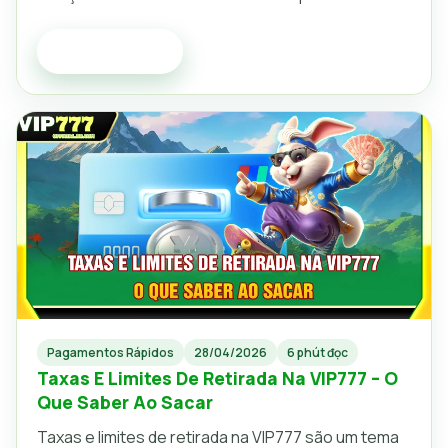
Ver detalhes
Pagamentos Rápidos
28/04/2026
6 phút đọc
Taxas E Limites De Retirada Na VIP777 – O
Que Saber Ao Sacar
Taxas e limites de retirada na VIP777 são um tema