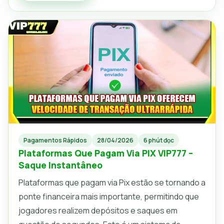
Pagamentos Rápidos
28/04/2026
6 phút đọc
Plataformas Que Pagam Via PIX VIP777 –
Saque Instantâneo
Plataformas que pagam via Pix estão se tornando a
ponte financeira mais importante, permitindo que
jogadores realizem depósitos e saques em