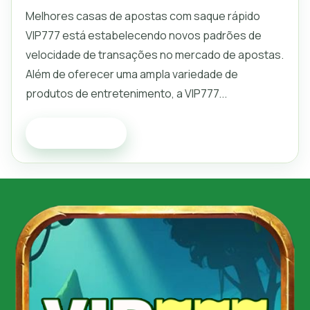
Melhores casas de apostas com saque rápido
VIP777 está estabelecendo novos padrões de
velocidade de transações no mercado de apostas.
Além de oferecer uma ampla variedade de
produtos de entretenimento, a VIP777...
Ver detalhes