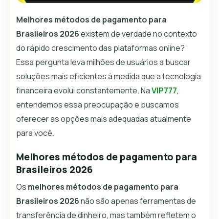
Melhores métodos de pagamento para
Brasileiros 2026
existem de verdade no contexto
do rápido crescimento das plataformas online?
Essa pergunta leva milhões de usuários a buscar
soluções mais eficientes à medida que a tecnologia
financeira evolui constantemente. Na
VIP777
,
entendemos essa preocupação e buscamos
oferecer as opções mais adequadas atualmente
para você.
Melhores métodos de pagamento para
Brasileiros 2026
Os
melhores métodos de pagamento para
Brasileiros 2026
não são apenas ferramentas de
transferência de dinheiro, mas também refletem o