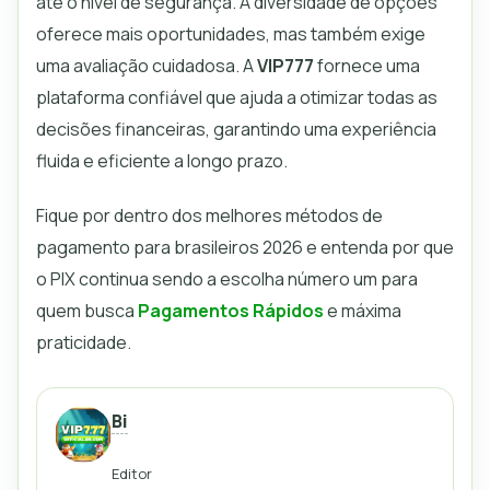
até o nível de segurança. A diversidade de opções
oferece mais oportunidades, mas também exige
uma avaliação cuidadosa. A
VIP777
fornece uma
plataforma confiável que ajuda a otimizar todas as
decisões financeiras, garantindo uma experiência
fluida e eficiente a longo prazo.
Fique por dentro dos melhores métodos de
pagamento para brasileiros 2026 e entenda por que
o PIX continua sendo a escolha número um para
quem busca
Pagamentos Rápidos
e máxima
praticidade.
Bi
Editor