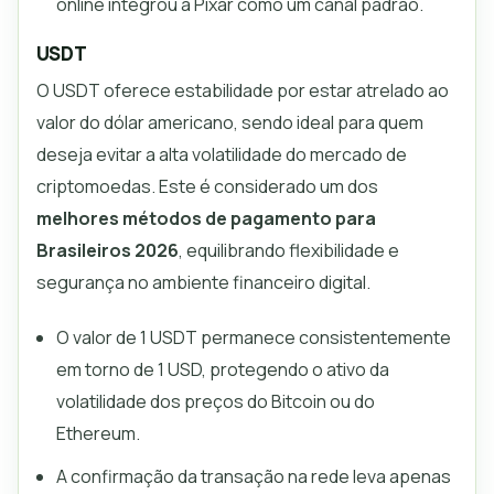
online integrou a Pixar como um canal padrão.
USDT
O USDT oferece estabilidade por estar atrelado ao
valor do dólar americano, sendo ideal para quem
deseja evitar a alta volatilidade do mercado de
criptomoedas. Este é considerado um dos
melhores métodos de pagamento para
Brasileiros 2026
, equilibrando flexibilidade e
segurança no ambiente financeiro digital.
O valor de 1 USDT permanece consistentemente
em torno de 1 USD, protegendo o ativo da
volatilidade dos preços do Bitcoin ou do
Ethereum.
A confirmação da transação na rede leva apenas