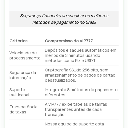
Segurança financeira ao escolher os melhores
métodos de pagamento no Brasil
Critérios
Compromisso da VIP777
Depósitos e saques automáticos em
Velocidade de
menos de 2 minutos usando
processamento
métodos como Pix e USDT.
Criptografia SSL de 256 bits, sem
Segurança da
armazenamento de dados de cartão
informação
desatualizados.
Suporte
Integra até 8 métodos de pagamento
multicanal
diferentes.
A VIP777 exibe tabelas de tarifas
Transparência
transparentes antes de cada
de taxas
transação.
Nossa equipe de suporte está