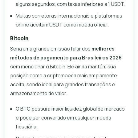
alguns segundos, com taxas inferiores a 1 USDT.
Muitas corretoras internacionais e plataformas
online aceitam USDT como moeda oficial.
Bitcoin
Seria uma grande omissão falar dos
melhores
métodos de pagamento para Brasileiros 2026
sem mencionar o Bitcoin. Ele ainda mantém sua
posição como a criptomoeda mais amplamente
aceita, sendo ideal para grandes transações e
armazenamento de valor.
O BTC possui a maior liquidez global do mercado
e pode ser convertido em qualquer moeda
fiduciária.