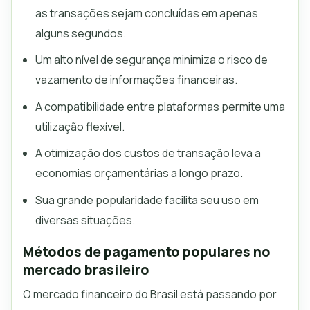
as transações sejam concluídas em apenas
alguns segundos.
Um alto nível de segurança minimiza o risco de
vazamento de informações financeiras.
A compatibilidade entre plataformas permite uma
utilização flexível.
A otimização dos custos de transação leva a
economias orçamentárias a longo prazo.
Sua grande popularidade facilita seu uso em
diversas situações.
Métodos de pagamento populares no
mercado brasileiro
O mercado financeiro do Brasil está passando por