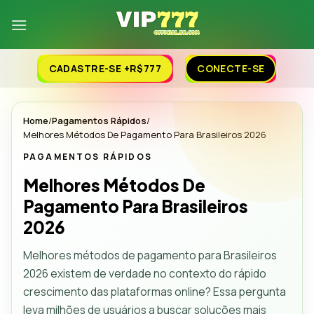
Bỏ
qua
nội
dung
CADASTRE-SE +R$777
CONECTE-SE
Home
/
Pagamentos Rápidos
/
Melhores Métodos De Pagamento Para Brasileiros 2026
PAGAMENTOS RÁPIDOS
Melhores Métodos De
Pagamento Para Brasileiros
2026
Melhores métodos de pagamento para Brasileiros
2026 existem de verdade no contexto do rápido
crescimento das plataformas online? Essa pergunta
leva milhões de usuários a buscar soluções mais