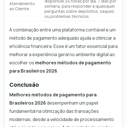
disponível 24 horas por dia, 7 dias por
Atendimento
semana, para responder a quaisquer
ao Cliente
perguntas sobre depósitos, saques
ou problemas técnicos.
A combinação entre uma plataforma confiável e um
método de pagamento adequado ajuda a otimizar a
eficiência financeira. Esse é um fator essencial para
melhorar a experiência geral no ambiente digital ao
escolher os
melhores métodos de pagamento
para Brasileiros 2026
.
Conclusão
Melhores métodos de pagamento para
Brasileiros 2026
desempenham um papel
fundamental na otimização das transações
modernas, desde a velocidade de processamento