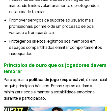
mantendo limites voluntariamente e protegendo a
estabilidade familiar.
Promover serviços de suporte ao usuário mais
profissionais por meio de um processo de boa
vontade e transparência.
Proteger os direitos legítimos dos membros em
espaços compartilhados e limitar comportamentos
inadequados.
Princípios de ouro que os jogadores devem
lembrar
Para aplicar a
política de jogo responsável
, é essencial
seguir princípios básicos. Essas regras ajudam a
minimizar riscos e manter a estabilidade emocional
durante a participação.