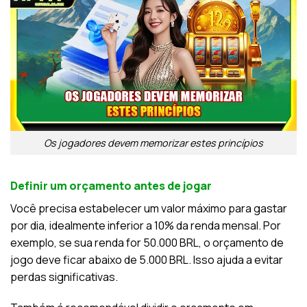
Os jogadores devem memorizar estes princípios
Definir um orçamento antes de jogar
Você precisa estabelecer um valor máximo para gastar
por dia, idealmente inferior a 10% da renda mensal. Por
exemplo, se sua renda for 50.000 BRL, o orçamento de
jogo deve ficar abaixo de 5.000 BRL. Isso ajuda a evitar
perdas significativas.