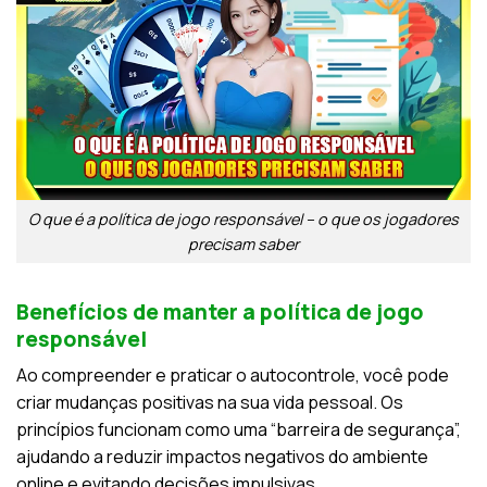
O que é a política de jogo responsável – o que os jogadores
precisam saber
Benefícios de manter a política de jogo
responsável
Ao compreender e praticar o autocontrole, você pode
criar mudanças positivas na sua vida pessoal. Os
princípios funcionam como uma “barreira de segurança”,
ajudando a reduzir impactos negativos do ambiente
online e evitando decisões impulsivas.