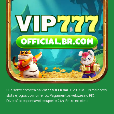
Sua sorte começa na
VIP777OFFICIAL.BR.COM
! Os melhores
slots e jogos do momento. Pagamentos velozes no PIX.
Diversão responsável e suporte 24h. Entre no clima!