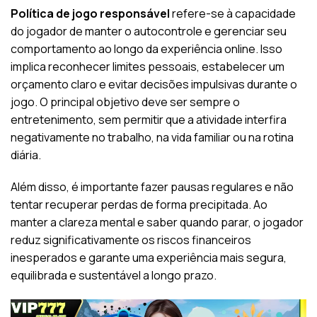
Política de jogo responsável
refere-se à capacidade
do jogador de manter o autocontrole e gerenciar seu
comportamento ao longo da experiência online. Isso
implica reconhecer limites pessoais, estabelecer um
orçamento claro e evitar decisões impulsivas durante o
jogo. O principal objetivo deve ser sempre o
entretenimento, sem permitir que a atividade interfira
negativamente no trabalho, na vida familiar ou na rotina
diária.
Além disso, é importante fazer pausas regulares e não
tentar recuperar perdas de forma precipitada. Ao
manter a clareza mental e saber quando parar, o jogador
reduz significativamente os riscos financeiros
inesperados e garante uma experiência mais segura,
equilibrada e sustentável a longo prazo.