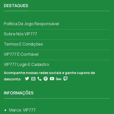
DESTAQUES
Política De Jogo Responsável
Sobre Nós VIP777
Termos E Condições
VIP777 É Confiável
VIP777 Login E Cadastro
Acompanhe nossas redes sociais e ganhe cupons de
desconto:
INFORMAÇÕES
Marca: VIP777