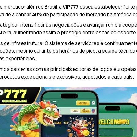
 mercado: além do Brasil, a
VIP777
busca estabelecer forte 
va de alcançar 40% de participação de mercado na América do 
ratégica: Intensificar as negociações e avançar rumo à coop
sileira, aumentando assim o prestígio entre os fãs do esporte
s de infraestrutura: O sistema de servidores é continuamente
pções, mesmo durante os horários de pico; a equipe técnica
as experiências.
os parcerias com as principais editoras de jogos europeias 
produtos excepcionais e exclusivos, adaptados a cada país.