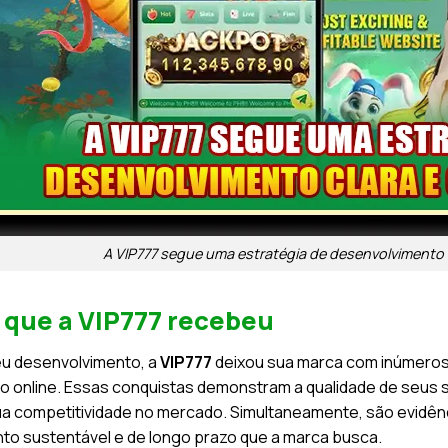
A VIP777 segue uma estratégia de desenvolvimento 
 que a VIP777 recebeu
eu desenvolvimento, a
VIP777
deixou sua marca com inúmeros 
 online. Essas conquistas demonstram a qualidade de seus se
 competitividade no mercado. Simultaneamente, são evidênc
to sustentável e de longo prazo que a marca busca.