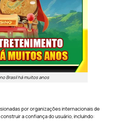
no Brasil há muitos anos
sionadas por organizações internacionais de
construir a confiança do usuário, incluindo: