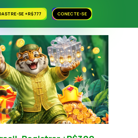
DASTRE-SE +R$777
CONECTE-SE