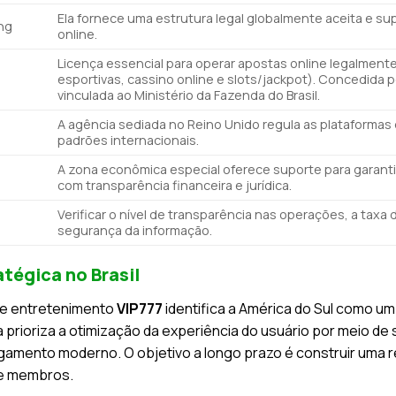
Ela fornece uma estrutura legal globalmente aceita e su
ng
online.
Licença essencial para operar apostas online legalmente 
esportivas, cassino online e slots/jackpot). Concedida p
vinculada ao Ministério da Fazenda do Brasil.
A agência sediada no Reino Unido regula as plataformas
padrões internacionais.
A zona econômica especial oferece suporte para garanti
com transparência financeira e jurídica.
Verificar o nível de transparência nas operações, a tax
segurança da informação.
atégica no Brasil
de entretenimento
VIP777
identifica a América do Sul como 
a prioriza a otimização da experiência do usuário por meio d
gamento moderno. O objetivo a longo prazo é construir uma r
e membros.