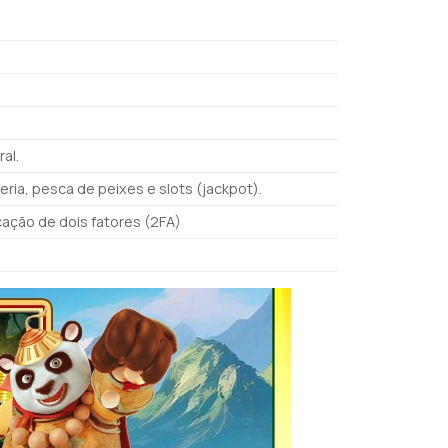
ral.
eria, pesca de peixes e slots (jackpot).
icação de dois fatores (2FA)