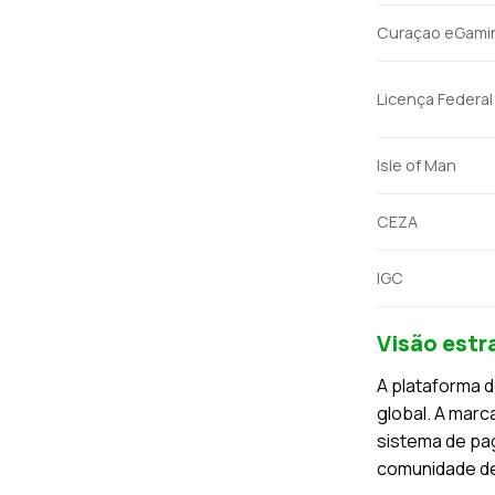
Curaçao eGami
Licença Federal
Isle of Man
CEZA
IGC
Visão estr
A plataforma 
global. A marc
sistema de pa
comunidade d