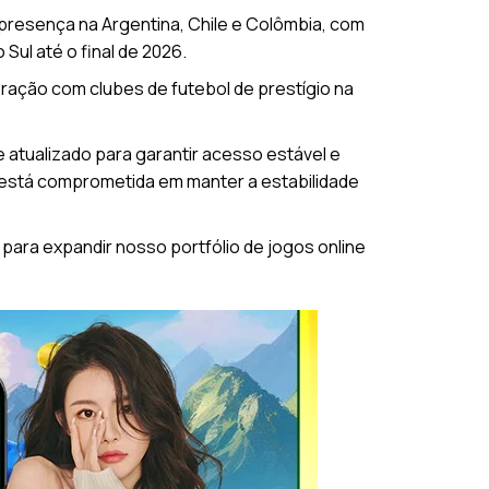
presença na Argentina, Chile e Colômbia, com
Sul até o final de 2026.
eração com clubes de futebol de prestígio na
.
 atualizado para garantir acesso estável e
 está comprometida em manter a estabilidade
para expandir nosso portfólio de jogos online