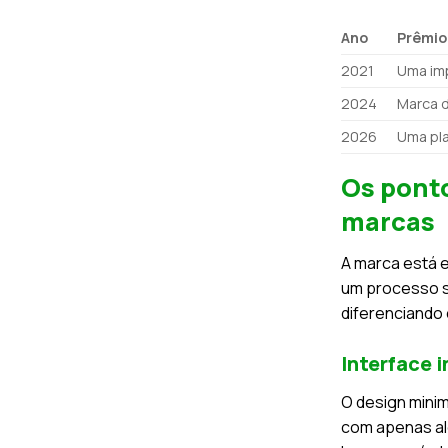
Ano
Prêmio
2021
Uma imp
2024
Marca 
2026
Uma pla
Os ponto
marcas
A marca está 
um processo s
diferenciando
Interface i
O design minim
com apenas al