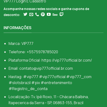
VIP777 Login E Cadastro
Acompanhe nossas redes sociais e ganhe cupons de
desconto:
INFORMAÇÕES
Marca: VIP777
Telefone: +5575978785020
Plataforma Oficial:
https://vip777official.br.com/
Email:
contato@vip777official.br.com
Hastag: #vip777 #vip777official #vip777_com
#slotsbrazil #pix #entretenimento
#Registro_de_conta
Localização:Tv. Ipê Roxo, 11 - Chácara Balbina,
Itapecerica da Serra - SP, 06863-155, Brazil