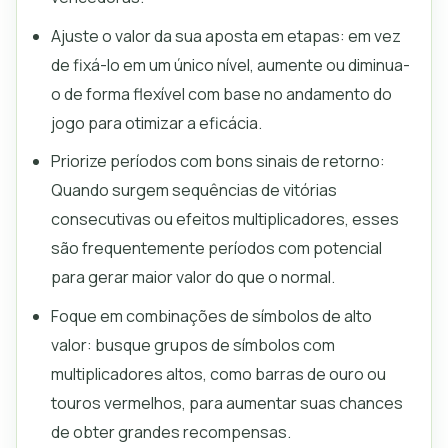
Ajuste o valor da sua aposta em etapas: em vez
de fixá-lo em um único nível, aumente ou diminua-
o de forma flexível com base no andamento do
jogo para otimizar a eficácia.
Priorize períodos com bons sinais de retorno:
Quando surgem sequências de vitórias
consecutivas ou efeitos multiplicadores, esses
são frequentemente períodos com potencial
para gerar maior valor do que o normal.
Foque em combinações de símbolos de alto
valor: busque grupos de símbolos com
multiplicadores altos, como barras de ouro ou
touros vermelhos, para aumentar suas chances
de obter grandes recompensas.