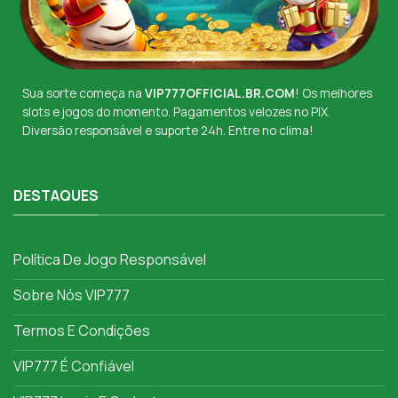
Sua sorte começa na
VIP777OFFICIAL.BR.COM
! Os melhores
slots e jogos do momento. Pagamentos velozes no PIX.
Diversão responsável e suporte 24h. Entre no clima!
DESTAQUES
Política De Jogo Responsável
Sobre Nós VIP777
Termos E Condições
VIP777 É Confiável