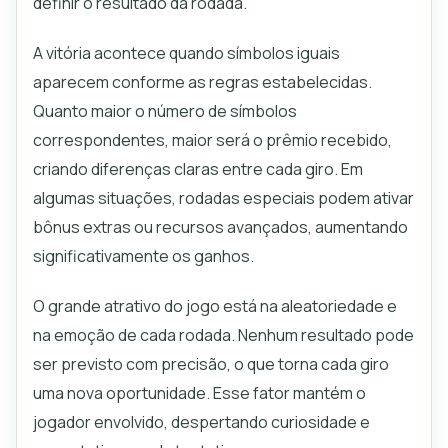
definir o resultado da rodada.
A vitória acontece quando símbolos iguais
aparecem conforme as regras estabelecidas.
Quanto maior o número de símbolos
correspondentes, maior será o prêmio recebido,
criando diferenças claras entre cada giro. Em
algumas situações, rodadas especiais podem ativar
bônus extras ou recursos avançados, aumentando
significativamente os ganhos.
O grande atrativo do jogo está na aleatoriedade e
na emoção de cada rodada. Nenhum resultado pode
ser previsto com precisão, o que torna cada giro
uma nova oportunidade. Esse fator mantém o
jogador envolvido, despertando curiosidade e