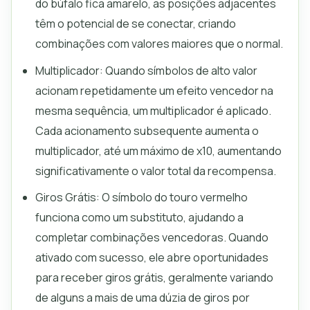
do búfalo fica amarelo, as posições adjacentes
têm o potencial de se conectar, criando
combinações com valores maiores que o normal.
Multiplicador: Quando símbolos de alto valor
acionam repetidamente um efeito vencedor na
mesma sequência, um multiplicador é aplicado.
Cada acionamento subsequente aumenta o
multiplicador, até um máximo de x10, aumentando
significativamente o valor total da recompensa.
Giros Grátis: O símbolo do touro vermelho
funciona como um substituto, ajudando a
completar combinações vencedoras. Quando
ativado com sucesso, ele abre oportunidades
para receber giros grátis, geralmente variando
de alguns a mais de uma dúzia de giros por