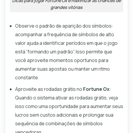
Dicas para jogar Fortune Ox e maximizar as chances de
grandes vitórias
Observe o padrão de aparição dos símbolos:
acompanhar a frequência de símbolos de alto
valor ajuda a identificar períodos em que o jogo
está “formando um padrão”. Isso permite que
você aproveite momentos oportunos para
aumentar suas apostas ou manter um ritmo
constante.
Aproveite as rodadas grátis no
Fortune Ox
:
Quando o sistema ativar as rodadas grátis, veja
isso como uma oportunidade para aumentar seus
lucros sem custos adicionais e prolongar sua
sequência de combinações de símbolos
vencedoras.