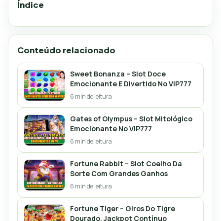
Índice
Conteúdo relacionado
Sweet Bonanza – Slot Doce
Emocionante E Divertido No VIP777
6 min de leitura
Gates of Olympus – Slot Mitológico
Emocionante No VIP777
6 min de leitura
Fortune Rabbit – Slot Coelho Da
Sorte Com Grandes Ganhos
6 min de leitura
Fortune Tiger – Giros Do Tigre
Dourado, Jackpot Contínuo