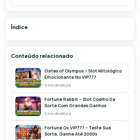
Índice
Conteúdo relacionado
Gates of Olympus – Slot Mitológico
Emocionante No VIP777
6 min de leitura
Fortune Rabbit – Slot Coelho Da
Sorte Com Grandes Ganhos
6 min de leitura
Fortune Ox VIP777 – Teste Sua
Sorte, Ganhe Até 2000x