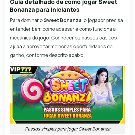
Guia detalhado de como jogar Sweet
Bonanza para iniciantes
Para dominar o
Sweet Bonanza
, o jogador precisa
entender bem como acessar e como funciona a
mecânica do jogo. Conhecer os passos básicos
ajuda a aproveitar melhor as oportunidades de
ganho, conforme descrito abaixo:
Passos simples para jogar Sweet Bonanza