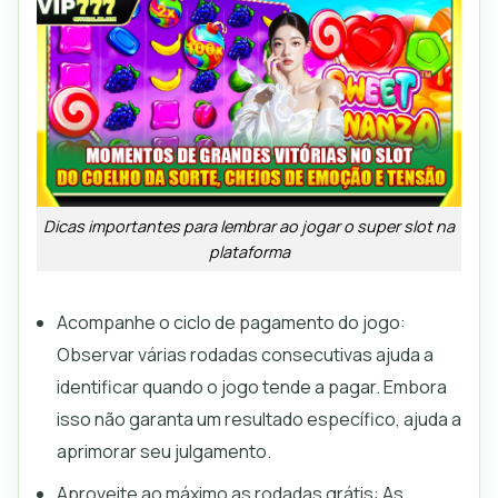
Dicas importantes para lembrar ao jogar o super slot na
plataforma
Acompanhe o ciclo de pagamento do jogo:
Observar várias rodadas consecutivas ajuda a
identificar quando o jogo tende a pagar. Embora
isso não garanta um resultado específico, ajuda a
aprimorar seu julgamento.
Aproveite ao máximo as rodadas grátis: As