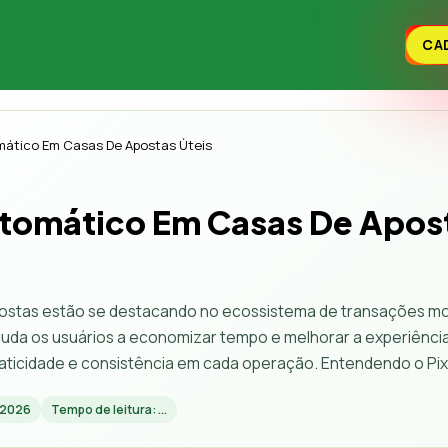
CA
mático Em Casas De Apostas Úteis
utomático Em Casas De Apos
ostas estão se destacando no ecossistema de transações mod
da os usuários a economizar tempo e melhorar a experiência.
icidade e consistência em cada operação. Entendendo o Pix [
/2026
Tempo de leitura: ...