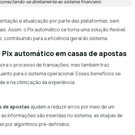
conectando-se diretamente ao sistema financeiro.
ementação e atualização por parte das plataformas, sem
. Assim, o Pix automático se torna uma solução flexível,
 contribuindo para a eficiência geral do sistema.
 Pix automático em casas de apostas
hora o processo de transações, mas também traz
quanto para o sistema operacional. Esses benefícios se
ade e na otimização da experiência.
s de apostas
ajudam a reduzir erros por meio de um
as informações são inseridas no sistema, as etapas de
s por algoritmos pré-definidos.