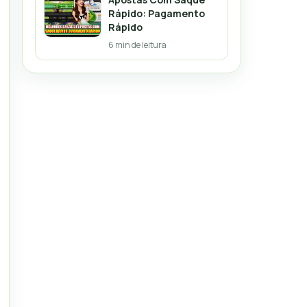
Rápido: Pagamento
Rápido
6 min de leitura