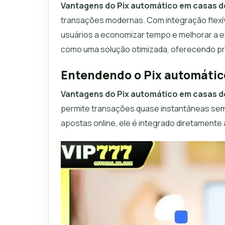
Vantagens do Pix automático em casas d
transações modernas. Com integração flexí
usuários a economizar tempo e melhorar a e
como uma solução otimizada, oferecendo pr
Entendendo o Pix automátic
Vantagens do Pix automático em casas d
permite transações quase instantâneas se
apostas online, ele é integrado diretamente 